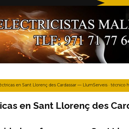
ctricas en Sant Llorenç des Cardassar — LlumServeis · técnico
icas en Sant Llorenç des Ca