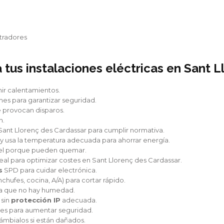
n
tradores
tus instalaciones eléctricas en Sant 
r calentamientos.
mes para garantizar seguridad.
 provocan disparos.
n.
Sant Llorenç des Cardassar para cumplir normativa.
 usa la temperatura adecuada para ahorrar energía.
apel porque pueden quemar.
eal para optimizar costes en Sant Llorenç des Cardassar.
s
SPD para cuidar electrónica.
chufes, cocina, A/A) para cortar rápido.
ca que no hay humedad.
 sin
protección IP
adecuada.
es para aumentar seguridad.
cámbialos si están dañados.