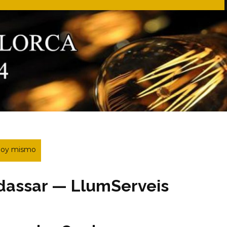
 hoy mismo
rdassar — LlumServeis