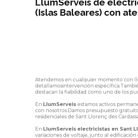
LlumServeis de electri
(Islas Baleares) con a
Atendemos en cualquier momento con lle
detallamosintervención específica.Tambié
destacan la fiabilidad como uno de los p
En
LlumServeis
estamos activos permanen
con nosotros.Damos presupuesto gratuito 
residenciales de Sant Llorenç des Cardassa
En
LlumServeis
electricistas en Sant 
variaciones de voltaje, junto al edificació