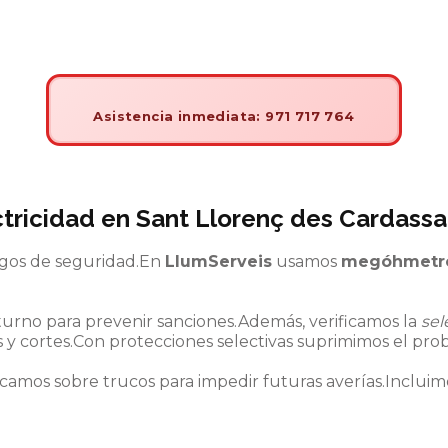
Asistencia inmediata: 971 717 764
ctricidad
en Sant Llorenç des Cardassa
esgos de seguridad.En
LlumServeis
usamos
megóhmetr
urno para prevenir sanciones.Además, verificamos la
sel
 y cortes.Con protecciones selectivas suprimimos el prob
camos sobre trucos para impedir futuras averías.Incluim