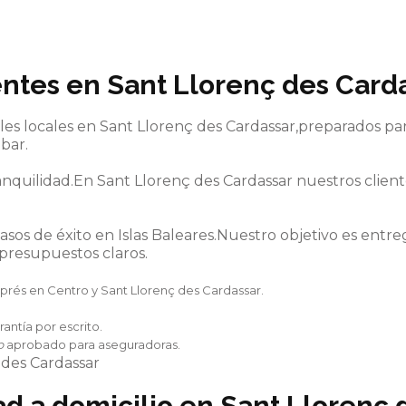
ntes en Sant Llorenç des Cardas
es locales en Sant Llorenç des Cardassar,preparados para
bar.
ranquilidad.En Sant Llorenç des Cardassar nuestros clie
sos de éxito en Islas Baleares.Nuestro objetivo es entr
 presupuestos claros.
rés en Centro y Sant Llorenç des Cardassar.
antía por escrito.
o
aprobado para aseguradoras.
ad
a domicilio en
Sant Llorenç 