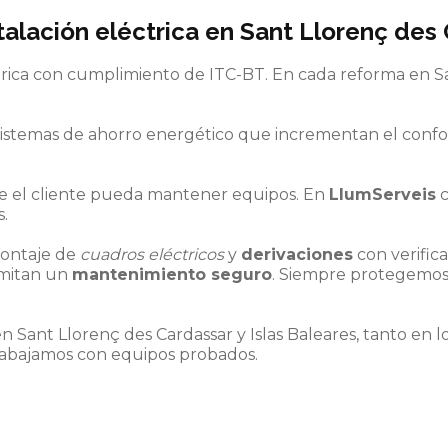
talación eléctrica
en Sant Llorenç des C
trica con cumplimiento de ITC-BT. En cada reforma en S
istemas de ahorro energético que incrementan el confort
ue el cliente pueda mantener equipos. En
LlumServeis
c
s.
ontaje de
cuadros eléctricos
y
derivaciones
con verifica
mitan un
mantenimiento seguro
. Siempre protegemos 
ant Llorenç des Cardassar y Islas Baleares, tanto en lo
rabajamos con equipos probados.