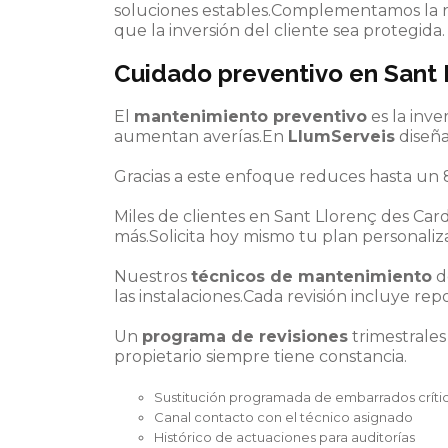
soluciones estables.Complementamos la re
que la inversión del cliente sea protegida.
Cuidado preventivo en Sant 
El
mantenimiento preventivo
es la inv
aumentan averías.En
LlumServeis
diseña
Gracias a este enfoque reduces hasta un 8
Miles de clientes en Sant Llorenç des Car
más.Solicita hoy mismo tu plan personaliz
Nuestros
técnicos de mantenimiento
d
las instalaciones.Cada revisión incluye rep
Un
programa de revisiones
trimestrales
propietario siempre tiene constancia.
Sustitución programada de embarrados críti
Canal contacto con el técnico asignado
Histórico de actuaciones para auditorías