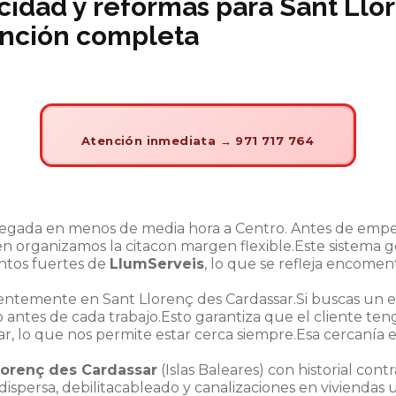
cidad y reformas
para Sant Llo
tención completa
Atención inmediata → 971 717 764
gada en menos de media hora a Centro. Antes de empe
n organizamos la citacon margen flexible.Este sistema g
untos fuertes de
LlumServeis
, lo que se refleja encome
temente en Sant Llorenç des Cardassar.Si buscas un el
antes de cada trabajo.Esto garantiza que el cliente te
r, lo que nos permite estar cerca siempre.Esa cercanía e
Llorenç des Cardassar
(Islas Baleares) con historial con
n dispersa, debilitacableado y canalizaciones en viviendas