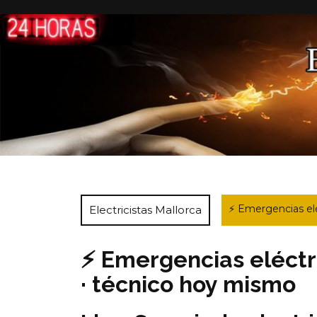
Saltar
al
contenido
⚡ Emergencias elé
Electricistas Mallorca
⚡ Emergencias eléctr
· técnico hoy mismo