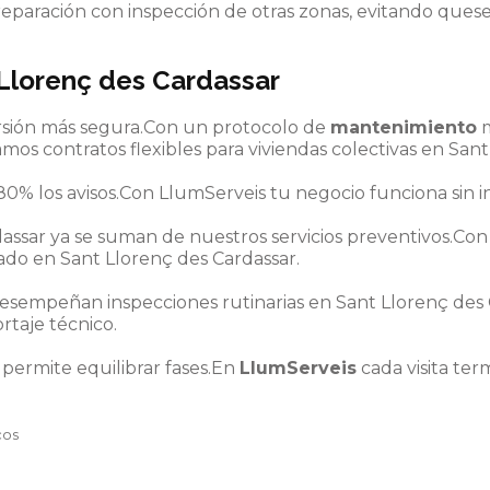
paración con inspección de otras zonas, evitando quese 
Llorenç des Cardassar
ersión más segura.Con un protocolo de
mantenimiento
m
mos contratos flexibles para viviendas colectivas en Sant 
0% los avisos.Con LlumServeis tu negocio funciona sin i
dassar ya se suman de nuestros servicios preventivos.Co
ado en Sant Llorenç des Cardassar.
esempeñan inspecciones rutinarias en Sant Llorenç des Ca
ortaje técnico.
 permite equilibrar fases.En
LlumServeis
cada visita ter
cos